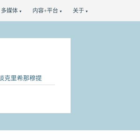
多媒体
内容+平台
关于
谈克里希那穆提